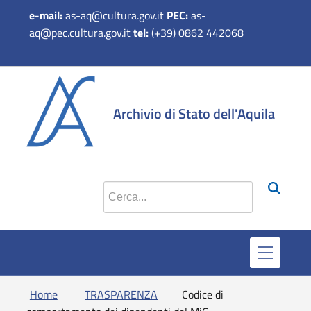
e-mail:
as-aq@cultura.gov.it
PEC:
as-
aq@pec.cultura.gov.it
tel:
(+39) 0862 442068
si apre in 
si apr
Archivio di Stato dell'Aquila
Cerca nel sito
Home
TRASPARENZA
Codice di